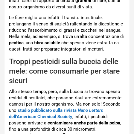
infatti darci un apporto di circa
4 grammi
di fibre, utili al
nostro organismo da diversi punti di vista.
Le fibre migliorano infatti il transito intestinale,
prolungano il senso di sazietà rallentando la digestione e
riducono l’assorbimento di grassi e zuccheri nel sangue.
Nella mela, ad esempio, si trova un’alta concentrazione di
pectina
, una
fibra solubile
che spesso viene estratta da
questi frutti per preparare integratori alimentari.
Troppi pesticidi sulla buccia delle
mele: come consumarle per stare
sicuri
Allo stesso tempo, però, sulla buccia si trovano spesso
residui di pesticidi, che possono risultare estremamente
dannosi per il nostro organismo. Ma non solo! Secondo
uno
studio pubblicato sulla rivista
Nano Letters
dell’American Chemical Society
, infatti, i pesticidi
possono arrivare a
contaminare anche parte della polpa
,
fino a una profondità di circa 30 micrometri,