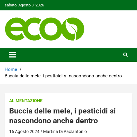
Skip
sabato, Agosto 8, 2026
to
content
Tutelare il nostro Pianeta è la nostra priorità
Ecoo.it
Home
Buccia delle mele, i pesticidi si nascondono anche dentro
ALIMENTAZIONE
Buccia delle mele, i pesticidi si
nascondono anche dentro
16 Agosto 2024
Martina Di Paolantonio