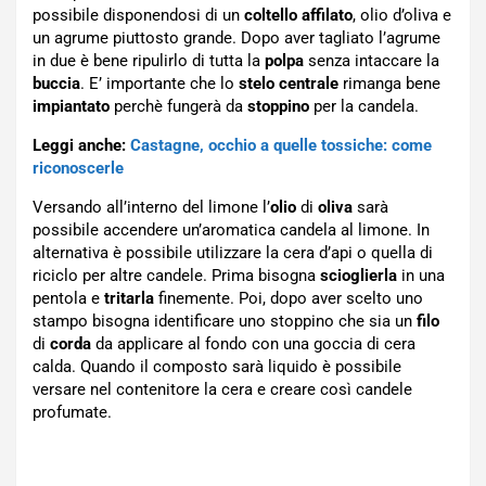
possibile disponendosi di un
coltello affilato
, olio d’oliva e
un agrume piuttosto grande. Dopo aver tagliato l’agrume
in due è bene ripulirlo di tutta la
polpa
senza intaccare la
buccia
. E’ importante che lo
stelo centrale
rimanga bene
impiantato
perchè fungerà da
stoppino
per la candela.
Leggi anche:
Castagne, occhio a quelle tossiche: come
riconoscerle
Versando all’interno del limone l’
olio
di
oliva
sarà
possibile accendere un’aromatica candela al limone. In
alternativa è possibile utilizzare la cera d’api o quella di
riciclo per altre candele. Prima bisogna
scioglierla
in una
pentola e
tritarla
finemente. Poi, dopo aver scelto uno
stampo bisogna identificare uno stoppino che sia un
filo
di
corda
da applicare al fondo con una goccia di cera
calda. Quando il composto sarà liquido è possibile
versare nel contenitore la cera e creare così candele
profumate.