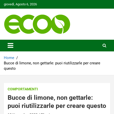
Skip
giovedì, Agosto 6, 2026
to
content
Tutelare il nostro Pianeta è la nostra priorità
Ecoo.it
Home
Bucce di limone, non gettarle: puoi riutilizzarle per creare
questo
COMPORTAMENTI
Bucce di limone, non gettarle:
puoi riutilizzarle per creare questo