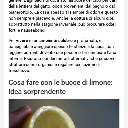
genere. Dagli
odori
di cucinato, all’odore del cibo per cani,
della lettiera del gatto, odori provenienti dal bagno o dal
pianerottolo. La casa spesso si riempie di odori e questo
non sempre è piacevole. Anche la
cottura
di alcuni
cibi
,
soprattutto nella stagione invernale, può procurare
odori
forti
e nauseabondi.
Per
vivere
in un
ambiente salubre
e profumato, è
consigliabile arieggiare spesso le stanze e la casa, con
leggere correnti di vento che possono far cambiare l’aria
interna. Esistono poi dei metodi alternativi che possono
sfruttare scarti organici e regalare sensazioni di
freschezza.
Cosa fare con le bucce di limone:
idea sorprendente