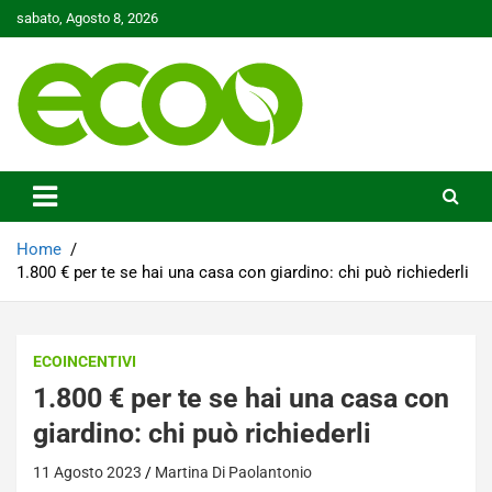
Skip
sabato, Agosto 8, 2026
to
content
Tutelare il nostro Pianeta è la nostra priorità
Ecoo.it
Home
1.800 € per te se hai una casa con giardino: chi può richiederli
ECOINCENTIVI
1.800 € per te se hai una casa con
giardino: chi può richiederli
11 Agosto 2023
Martina Di Paolantonio