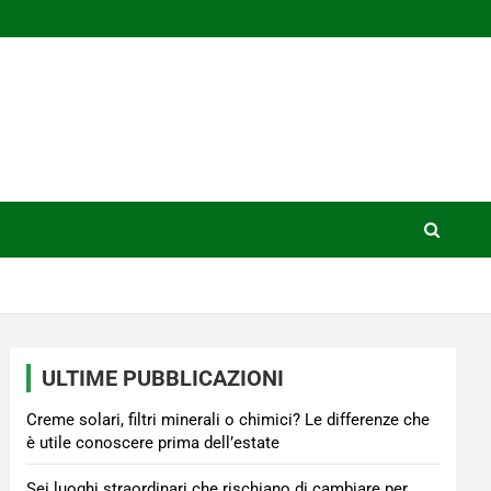
ULTIME PUBBLICAZIONI
Creme solari, filtri minerali o chimici? Le differenze che
è utile conoscere prima dell’estate
Sei luoghi straordinari che rischiano di cambiare per