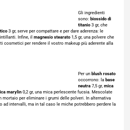
Gli ingredienti
sono:
biossido di
titanio
3 gr, che
tico
3 gr, serve per compattare e per dare aderenza: le
illanti. Infine, il
magnesio stearato
1,5 gr, una polvere che
ti cosmetici per rendere il vostro makeup più aderente alla
Per un
blush rosato
occorrono: la
base
neutra
7,5 gr,
mica
ica marylin
0,2 gr, una mica perlescente fucsia. Mescolate
ortaio per eliminare i grumi delle polveri. In alternativa
o ad intervalli, ma in tal caso le miche potrebbero perdere la