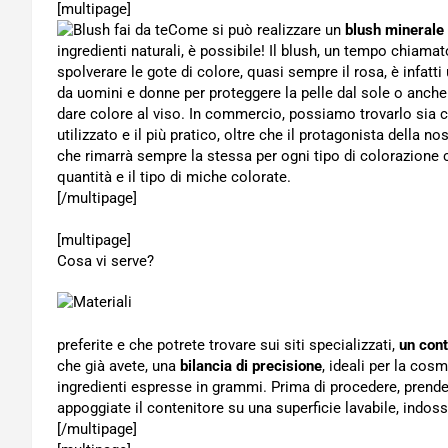
[multipage]
Come si può realizzare un
blush minerale f
ingredienti naturali, è possibile! Il blush, un tempo chiama
spolverare le gote di colore, quasi sempre il rosa, è infatti
da uomini e donne per proteggere la pelle dal sole o anche
dare colore al viso. In commercio, possiamo trovarlo sia cr
utilizzato e il più pratico, oltre che il protagonista della 
che rimarrà sempre la stessa per ogni tipo di colorazione
quantità e il tipo di miche colorate.
[/multipage]
[multipage]
Cosa vi serve?
preferite e che potrete trovare sui siti specializzati,
un con
che già avete, una
bilancia di precisione
, ideali per la cosm
ingredienti espresse in grammi. Prima di procedere, prend
appoggiate il contenitore su una superficie lavabile, indoss
[/multipage]