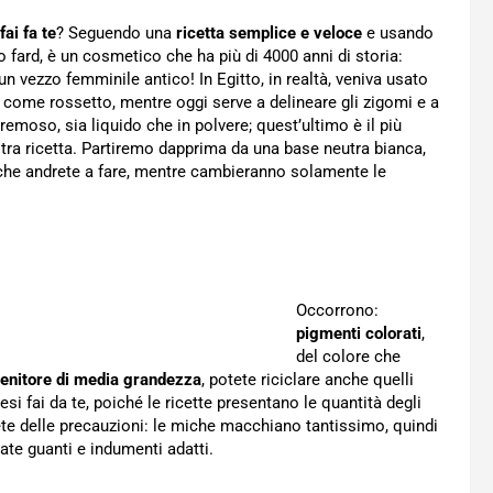
ai fa te
? Seguendo una
ricetta semplice e veloce
e usando
to fard, è un cosmetico che ha più di 4000 anni di storia:
 un vezzo femminile antico! In Egitto, in realtà, veniva usato
 come rossetto, mentre oggi serve a delineare gli zigomi e a
emoso, sia liquido che in polvere; quest’ultimo è il più
nostra ricetta. Partiremo dapprima da una base neutra bianca,
 che andrete a fare, mentre cambieranno solamente le
Occorrono:
pigmenti colorati
,
del colore che
tenitore di media grandezza
, potete riciclare anche quelli
esi fai da te, poiché le ricette presentano le quantità degli
ete delle precauzioni: le miche macchiano tantissimo, quindi
ate guanti e indumenti adatti.