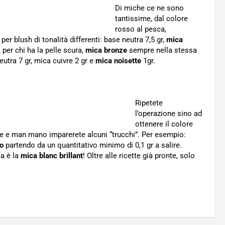
Di miche ce ne sono
tantissime, dal colore
rosso al pesca,
per blush di tonalità differenti: base neutra 7,5 gr,
mica
 per chi ha la pelle scura,
mica bronze
sempre nella stessa
eutra 7 gr, mica cuivre 2 gr e
mica noisette
1gr.
Ripetete
l’operazione sino ad
ottenere il colore
re e man mano imparerete alcuni “trucchi”. Per esempio:
o
partendo da un quantitativo minimo di 0,1 gr a salire.
ma è la
mica blanc brillant
! Oltre alle ricette già pronte, solo