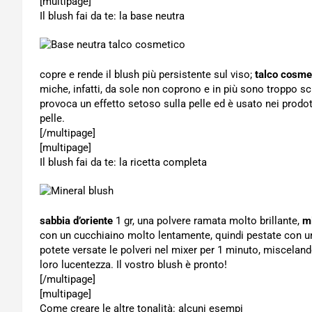
[multipage]
Il blush fai da te: la base neutra
copre e rende il blush più persistente sul viso;
talco cosme
miche, infatti, da sole non coprono e in più sono troppo scint
provoca un effetto setoso sulla pelle ed è usato nei prodot
pelle.
[/multipage]
[multipage]
Il blush fai da te: la ricetta completa
sabbia d’oriente
1 gr, una polvere ramata molto brillante,
m
con un cucchiaino molto lentamente, quindi pestate con un m
potete versate le polveri nel mixer per 1 minuto, misceland
loro lucentezza. Il vostro blush è pronto!
[/multipage]
[multipage]
Come creare le altre tonalità: alcuni esempi