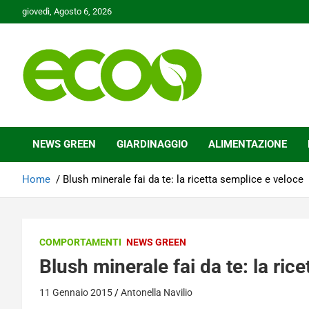
Skip
giovedì, Agosto 6, 2026
to
content
Tutelare il nostro Pianeta è la nostra priorità
Ecoo.it
NEWS GREEN
GIARDINAGGIO
ALIMENTAZIONE
Home
Blush minerale fai da te: la ricetta semplice e veloce
COMPORTAMENTI
NEWS GREEN
Blush minerale fai da te: la ric
11 Gennaio 2015
Antonella Navilio