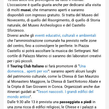
L’occasione è quella giusta anche per dedicarsi alla visita
di molti
musei
, che rimarranno aperti e saranno
disponibili con ingresso gratuito. Si tratta del Museo del
Novecento, di quello del Risorgimento, di quello di Storia
naturale, del Museo Archeologico e del Castello
Sforzesco.
Diversi anche gli
eventi educativi, culturali e ambientali
che l’amministrazione comunale ha previsto nelle zone
del centro, fino a coinvolgere le periferie. In Piazza
Castello si potrà ascoltare la musica dei Settegrani. Nel
cortile di Palazzo Marino ci saranno dei laboratori creativi
per i più piccoli.
Il
Touring Club Italiano
si farà promotore di “
Una
domenica… aperti per voi
”: saranno aperti alcuni luoghi
del patrimonio culturale, come la Chiesa di San Maurizio
al Monastero Maggiore, la Chiesa di Sant’Antonio Abate e
la Cripta di San Giovanni in Conca. Organizzati anche due
itinerari guidati ai “
Tesori nascosti. I grandi edifici del
mondo antico
”.
Dalle 9:30 alle 13 è prevista una
passeggiata a piedi
in
una zona ricca di edifici religiosi, le Chiese e i palazzi a