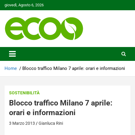
Skip
giovedì, Agosto 6, 2026
to
content
Tutelare il nostro Pianeta è la nostra priorità
Ecoo.it
Home
Blocco traffico Milano 7 aprile: orari e informazioni
SOSTENIBILITÀ
Blocco traffico Milano 7 aprile:
orari e informazioni
3 Marzo 2013
Gianluca Rini