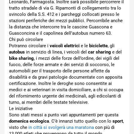
Leonardo, Farmagosta. Inoltre sarà possibile percorrere il
tratto stradale di via G. Ripamonti di collegamento tra lo
svincolo della S.S. 412 e i parcheggi collocati presso le
stazioni periferiche dei mezzi pubblici. Percorribile anche
la distanza che intercorre tra le cascine Guascona e
Guasconcina e il capolinea dell’autobus numero 63.
Chi può circolare
Potranno circolare i
veicoli elettrici
e le
biciclette
, gli
autobus
in servizio di linea, i veicoli del
car sharing
e del
bike sharing
, i mezzi delle forze dell’ordine, dei vigili del
fuoco, delle forze armate e dei servizi di soccorso, le
automobili per il trasporto delle persone affette da
disabilità e da gravi patologie documentate con apposita
certificazione. Inoltre le deroghe sono consentite ai
medici e ai veterinari in visita domiciliare, a chi si occupa
del rifornimento urgente dei medicinali, agli edicolanti di
turno, ai membri delle testate televisive.
Le iniziative
Sono stati messi a punto vari appuntamenti per questa
domenica ecologica
. C’è innanzi tutto quello con lo
sport
,
visto che
in città si svolgerà una maratona
con più di
13.000 atleti che provengono da tutto il mondo.