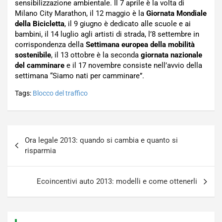
sensibilizzazione ambientale. Il 7 aprile è la volta di
Milano City Marathon, il 12 maggio è la
Giornata Mondiale
della Bicicletta
, il 9 giugno è dedicato alle scuole e ai
bambini, il 14 luglio agli artisti di strada, l’8 settembre in
corrispondenza della
Settimana europea della mobilità
sostenibile
, il 13 ottobre è la seconda
giornata nazionale
del camminare
e il 17 novembre consiste nell’avvio della
settimana “Siamo nati per camminare”.
Tags:
Blocco del traffico
Navigazione
Ora legale 2013: quando si cambia e quanto si
articoli
risparmia
Ecoincentivi auto 2013: modelli e come ottenerli