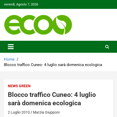
Skip
venerdì, Agosto 7, 2026
to
content
Tutelare il nostro Pianeta è la nostra priorità
Ecoo.it
Home
Blocco traffico Cuneo: 4 luglio sarà domenica ecologica
NEWS GREEN
Blocco traffico Cuneo: 4 luglio
sarà domenica ecologica
2 Luglio 2010
Marzia Giupponi