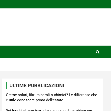
ULTIME PUBBLICAZIONI
Creme solari, filtri minerali o chimici? Le differenze che
è utile conoscere prima dell’estate
Sei luoghi straordinari che rischiano di cambiare per