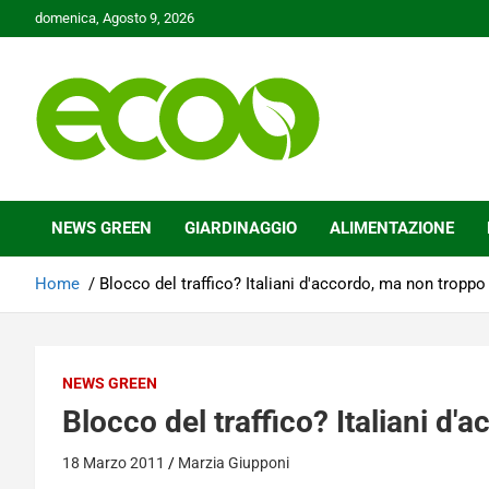
Skip
domenica, Agosto 9, 2026
to
content
Tutelare il nostro Pianeta è la nostra priorità
Ecoo.it
NEWS GREEN
GIARDINAGGIO
ALIMENTAZIONE
Home
Blocco del traffico? Italiani d'accordo, ma non troppo
NEWS GREEN
Blocco del traffico? Italiani d
18 Marzo 2011
Marzia Giupponi