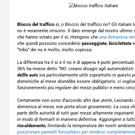
Blocco del traffico
sì, o blocco del traffico no? Gli italiani
no è veramente irrisorio. Il dato emerge dal nostro ultimo 
che hanno votato per il sì, ritengono che
una domenica se
che quindi possono concedersi
passeggiate
,
biciclettate
e
“tribù” dei no è molto, molto copiosa.
La differenza tra il sì e il no è di appena 4 punti percentual
36% ha invece detto “
NO: creano disagio agli automobilisti 
dellle auto
sia particolarmente utile soprattutto in quest
domeniche al mese dovrebbe essere obbligatorio. ci voglion
funzionemento più regolare dei mezzi pubblici e meno circo
Certamente non sono d’accordo altri due utenti, Leonardo e 
domenica al mese, non porta alcun giovamento. La cosa che 
parte delle autorità di tutti quei mezzi altamente inquinan
in modo di fermarli in maniera definitiva. Aggiungere a tutt
riscaldamento
, limitando la temperatura dei nostri ambienti
posizionare pannelli fotovoltaici per rendersi completame