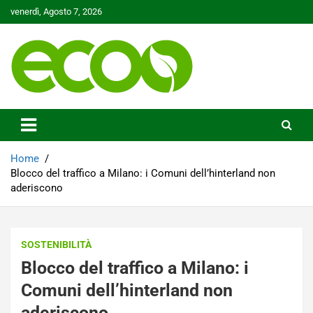
Skip
venerdì, Agosto 7, 2026
to
content
Tutelare il nostro Pianeta è la nostra priorità
Ecoo.it
Home
Blocco del traffico a Milano: i Comuni dell’hinterland non
aderiscono
SOSTENIBILITÀ
Blocco del traffico a Milano: i
Comuni dell’hinterland non
aderiscono