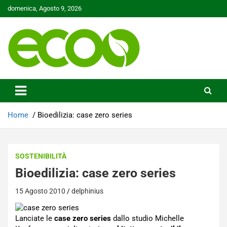
Skip
domenica, Agosto 9, 2026
to
content
Tutelare il nostro Pianeta è la nostra priorità
Ecoo.it
Home
Bioedilizia: case zero series
SOSTENIBILITÀ
Bioedilizia: case zero series
15 Agosto 2010
delphinius
Lanciate le
case zero series
dallo studio Michelle