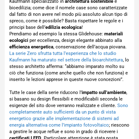
Kaufmann specializzato in
architettura sostenibile
e
bioedilizia; come dice il nomele case sono caratterizzate
dal fatto di non avere nel modo più assoluto alcun tipo di
spreco, come è possibile? Basta rispettare le regole e i
principi base dell’
edilizia ecologica
!
Prendiamo ad esempio la stessa Glidehouse:
materiali
ecologici
per eccellenza, design elegante abbinato alla
efficienza energetica
, conservazione dell’acqua piovana.
La serie Zero sfrutta tutta l’esperienza che lo studio
Kaufmann ha maturato nel settore della bioarchitettura
, lo
stesso architetto afferma: “abbiamo imparato molto su
ciò che funziona (come anche quello che non funziona) e
inserito le lezioni apprese in queste nuove concezioni”.
Tutte le case della serie riducono l’
impatto sull’ambiente
,
si basano su design flessibili e modificabili seconda le
esigenze del sito dove verranno realizzate e cliente.
Sono
completamente auto sufficienti da un punto di vista
energetico grazie alle implementazione di sistemi ad
energia alternativa come l’impianto fotovoltaico
; riescono
a gestire le acque reflue e sono in grado di ricevere i
certificati LEED
. Particolare attenzione è stata posta