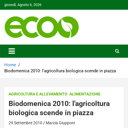
Skip
giovedì, Agosto 6, 2026
to
content
Tutelare il nostro Pianeta è la nostra priorità
Ecoo.it
Home
Biodomenica 2010: l'agricoltura biologica scende in piazza
AGRICOLTURA E ALLEVAMENTO
ALIMENTAZIONE
Biodomenica 2010: l'agricoltura
biologica scende in piazza
29 Settembre 2010
Marzia Giupponi