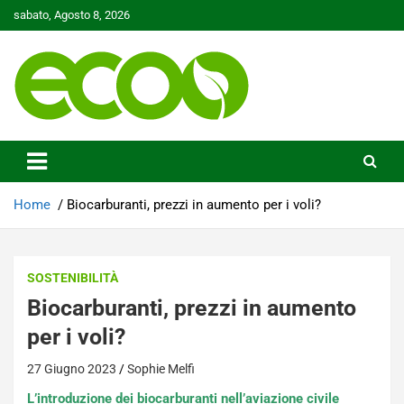
Skip
sabato, Agosto 8, 2026
to
content
Tutelare il nostro Pianeta è la nostra priorità
Ecoo.it
Home
Biocarburanti, prezzi in aumento per i voli?
SOSTENIBILITÀ
Biocarburanti, prezzi in aumento
per i voli?
27 Giugno 2023
Sophie Melfi
L’introduzione dei biocarburanti nell’aviazione civile