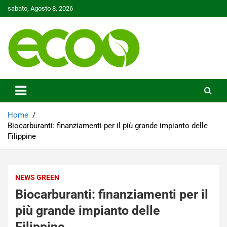
Skip
sabato, Agosto 8, 2026
to
content
Tutelare il nostro Pianeta è la nostra priorità
Ecoo.it
Home
Biocarburanti: finanziamenti per il più grande impianto delle
Filippine
NEWS GREEN
Biocarburanti: finanziamenti per il
più grande impianto delle
Filippine