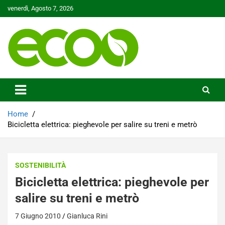
Skip
venerdì, Agosto 7, 2026
to
content
Tutelare il nostro Pianeta è la nostra priorità
Ecoo.it
Home
Bicicletta elettrica: pieghevole per salire su treni e metrò
SOSTENIBILITÀ
Bicicletta elettrica: pieghevole per
salire su treni e metrò
7 Giugno 2010
Gianluca Rini