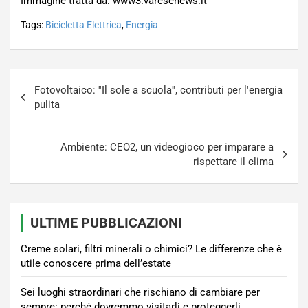
Immagine tratta da: www3.varesenews.it
Tags:
Bicicletta Elettrica
,
Energia
Navigazione
Fotovoltaico: ''Il sole a scuola'', contributi per l'energia
articoli
pulita
Ambiente: CEO2, un videogioco per imparare a
rispettare il clima
ULTIME PUBBLICAZIONI
Creme solari, filtri minerali o chimici? Le differenze che è
utile conoscere prima dell’estate
Sei luoghi straordinari che rischiano di cambiare per
sempre: perché dovremmo visitarli e proteggerli