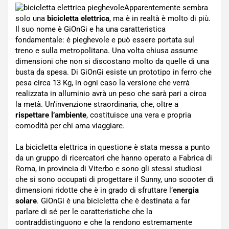
Apparentemente sembra
solo una
bicicletta elettrica
, ma è in realtà è molto di più.
Il suo nome è GiOnGi e ha una caratteristica
fondamentale: è pieghevole e può essere portata sul
treno e sulla metropolitana. Una volta chiusa assume
dimensioni che non si discostano molto da quelle di una
busta da spesa. Di GiOnGi esiste un prototipo in ferro che
pesa circa 13 Kg, in ogni caso la versione che verrà
realizzata in alluminio avrà un peso che sarà pari a circa
la metà. Un’invenzione straordinaria, che, oltre a
rispettare l’ambiente
, costituisce una vera e propria
comodità per chi ama viaggiare.
La bicicletta elettrica in questione è stata messa a punto
da un gruppo di ricercatori che hanno operato a Fabrica di
Roma, in provincia di Viterbo e sono gli stessi studiosi
che si sono occupati di progettare il Sunny, uno scooter di
dimensioni ridotte che è in grado di sfruttare l’
energia
solare
. GiOnGi è una bicicletta che è destinata a far
parlare di sé per le caratteristiche che la
contraddistinguono e che la rendono estremamente