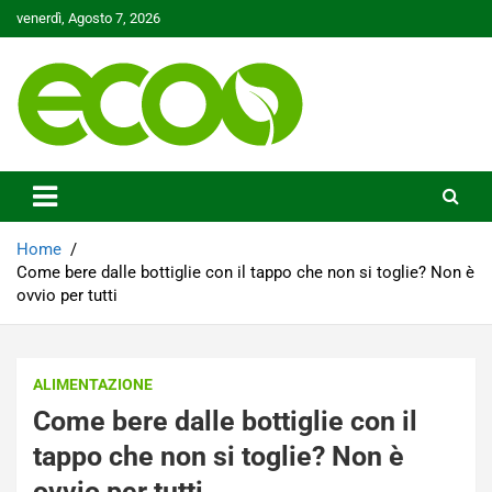
Skip
venerdì, Agosto 7, 2026
to
content
Tutelare il nostro Pianeta è la nostra priorità
Ecoo.it
Home
Come bere dalle bottiglie con il tappo che non si toglie? Non è
ovvio per tutti
ALIMENTAZIONE
Come bere dalle bottiglie con il
tappo che non si toglie? Non è
ovvio per tutti