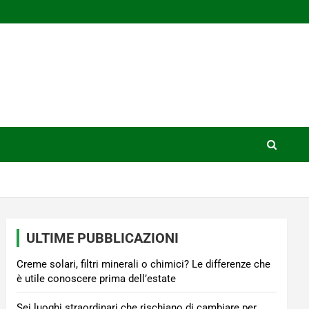
ULTIME PUBBLICAZIONI
Creme solari, filtri minerali o chimici? Le differenze che
è utile conoscere prima dell’estate
Sei luoghi straordinari che rischiano di cambiare per