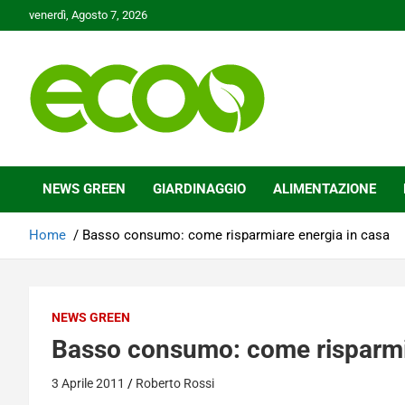
Skip
venerdì, Agosto 7, 2026
to
content
Tutelare il nostro Pianeta è la nostra priorità
Ecoo.it
NEWS GREEN
GIARDINAGGIO
ALIMENTAZIONE
Home
Basso consumo: come risparmiare energia in casa
NEWS GREEN
Basso consumo: come risparmia
3 Aprile 2011
Roberto Rossi