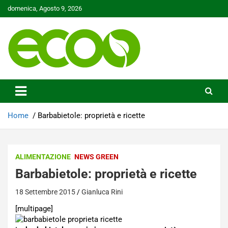
Skip
domenica, Agosto 9, 2026
to
content
Tutelare il nostro Pianeta è la nostra priorità
Ecoo.it
Home
Barbabietole: proprietà e ricette
ALIMENTAZIONE
NEWS GREEN
Barbabietole: proprietà e ricette
18 Settembre 2015
Gianluca Rini
[multipage]