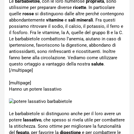
Le
barbabietole
, con le loro numerose
proprietà
, sono
utilissime per preparare diverse
ricette
. In particolare
quelle
rosse
si distinguono dalle altre perché contengono
abbondantemente
vitamine
e
sali minerali
. Fra questi
possiamo ritrovare il sodio, il calcio, il potassio, il ferro e
il fosforo. Fra le vitamine, la A, quelle del gruppo B e la C.
Le barbabietole combattono l’anemia, aiutano in caso di
ipertensione, favoriscono la digestione, abbondano di
antiossidanti, sono rinfrescanti e ricostituenti. Inoltre
fanno bene alla circolazione. Vediamo come utilizzare
questo ortaggio a vantaggio della nostra
salute
.
[/multipage]
[multipage]
Hanno un potere lassativo
Le barbabietole si distinguono anche per il loro avere un
potere
lassativo
, che spesso si rivela utile per combattere
la stitichezza. Sono ottime per migliorare la funzionalità
del
fegato
, per favorire la
digestione
e per combattere le