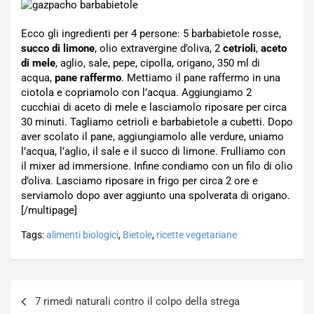
Ecco gli ingredienti per 4 persone: 5 barbabietole rosse,
succo di limone
, olio extravergine d’oliva, 2
cetrioli
,
aceto
di mele
, aglio, sale, pepe, cipolla, origano, 350 ml di
acqua,
pane raffermo
. Mettiamo il pane raffermo in una
ciotola e copriamolo con l’acqua. Aggiungiamo 2
cucchiai di aceto di mele e lasciamolo riposare per circa
30 minuti. Tagliamo cetrioli e barbabietole a cubetti. Dopo
aver scolato il pane, aggiungiamolo alle verdure, uniamo
l’acqua, l’aglio, il sale e il succo di limone. Frulliamo con
il mixer ad immersione. Infine condiamo con un filo di olio
d’oliva. Lasciamo riposare in frigo per circa 2 ore e
serviamolo dopo aver aggiunto una spolverata di origano.
[/multipage]
Tags:
alimenti biologici
,
Bietole
,
ricette vegetariane
Navigazione
7 rimedi naturali contro il colpo della strega
articoli