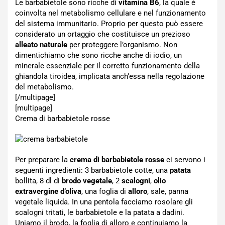
Le barbabietole sono ricche di
vitamina B6
, la quale è
coinvolta nel metabolismo cellulare e nel funzionamento
del sistema immunitario. Proprio per questo può essere
considerato un ortaggio che costituisce un prezioso
alleato naturale
per proteggere l’organismo. Non
dimentichiamo che sono ricche anche di iodio, un
minerale essenziale per il corretto funzionamento della
ghiandola tiroidea, implicata anch’essa nella regolazione
del metabolismo.
[/multipage]
[multipage]
Crema di barbabietole rosse
Per preparare la
crema di barbabietole rosse
ci servono i
seguenti ingredienti: 3 barbabietole cotte, una
patata
bollita, 8 dl di
brodo vegetale
, 2
scalogni
,
olio
extravergine d’oliva
, una foglia di
alloro
, sale, panna
vegetale liquida. In una pentola facciamo rosolare gli
scalogni tritati, le barbabietole e la patata a dadini.
Uniamo il brodo, la foglia di alloro e continuiamo la