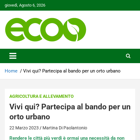
Skip
giovedì, Agosto 6, 2026
to
content
Tutelare il nostro Pianeta è la nostra priorità
Ecoo.it
Home
Vivi qui? Partecipa al bando per un orto urbano
AGRICOLTURA E ALLEVAMENTO
Vivi qui? Partecipa al bando per un
orto urbano
22 Marzo 2023
Martina Di Paolantonio
Rendere le città più verdi è ormai una necessità da non