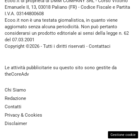
Ecoo.it di proprietà di DMM COMPANY SRL - Corso Vittorio
Emanuele II, 13, 03018 Paliano (FR) - Codice Fiscale e Partita
I.V.A. 03144800608
Ecoo.it non è una testata giornalistica, in quanto viene
aggiornato senza alcuna periodicità. Non può pertanto
considerarsi un prodotto editoriale ai sensi della legge n. 62
del 07.03.2001
Copyright ©2026 - Tutti i diritti riservati -
Contattaci
Le attività pubblicitarie su questo sito sono gestite da
theCoreAdv
Chi Siamo
Redazione
Contatti
Privacy & Cookies
Disclaimer
Gestione cookie