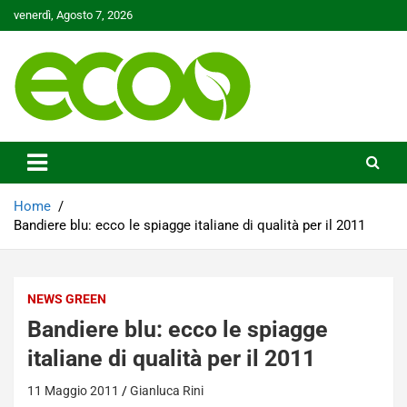
Skip
venerdì, Agosto 7, 2026
to
content
Tutelare il nostro Pianeta è la nostra priorità
Ecoo.it
Home
Bandiere blu: ecco le spiagge italiane di qualità per il 2011
NEWS GREEN
Bandiere blu: ecco le spiagge
italiane di qualità per il 2011
11 Maggio 2011
Gianluca Rini