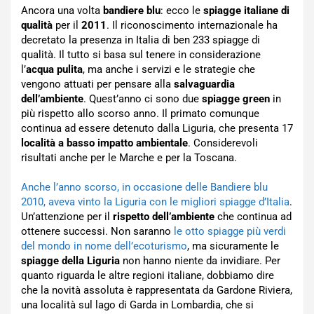
Ancora una volta
bandiere blu
: ecco le
spiagge italiane di
qualità
per il
2011
. Il riconoscimento internazionale ha
decretato la presenza in Italia di ben 233 spiagge di
qualità. Il tutto si basa sul tenere in considerazione
l’
acqua pulita
, ma anche i servizi e le strategie che
vengono attuati per pensare alla
salvaguardia
dell’ambiente
. Quest’anno ci sono due
spiagge green
in
più rispetto allo scorso anno. Il primato comunque
continua ad essere detenuto dalla Liguria, che presenta 17
località a basso impatto ambientale
. Considerevoli
risultati anche per le Marche e per la Toscana.
Anche l’anno scorso, in occasione delle Bandiere blu
2010, aveva vinto la Liguria con le migliori spiagge d’Italia
.
Un’attenzione per il
rispetto dell’ambiente
che continua ad
ottenere successi. Non saranno
le otto spiagge più verdi
del mondo in nome dell’ecoturismo
, ma sicuramente le
spiagge della Liguria
non hanno niente da invidiare. Per
quanto riguarda le altre regioni italiane, dobbiamo dire
che la novità assoluta è rappresentata da Gardone Riviera,
una località sul lago di Garda in Lombardia, che si