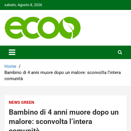
Skip
sabato, Agosto 8, 2026
to
content
Tutelare il nostro Pianeta è la nostra priorità
Ecoo.it
Home
Bambino di 4 anni muore dopo un malore: sconvolta l’intera
comunità
NEWS GREEN
Bambino di 4 anni muore dopo un
malore: sconvolta l’intera
comunità