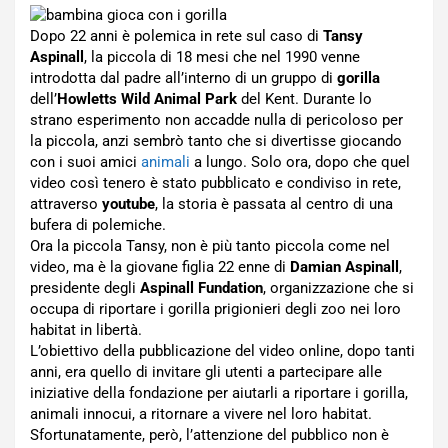
Dopo 22 anni è polemica in rete sul caso di
Tansy
Aspinall
, la piccola di 18 mesi che nel 1990 venne
introdotta dal padre all’interno di un gruppo di
gorilla
dell’
Howletts Wild Animal Park
del Kent. Durante lo
strano esperimento non accadde nulla di pericoloso per
la piccola, anzi sembrò tanto che si divertisse giocando
con i suoi amici
animali
a lungo. Solo ora, dopo che quel
video così tenero è stato pubblicato e condiviso in rete,
attraverso
youtube
, la storia è passata al centro di una
bufera di polemiche.
Ora la piccola Tansy, non è più tanto piccola come nel
video, ma è la giovane figlia 22 enne di
Damian Aspinall
,
presidente degli
Aspinall Fundation
, organizzazione che si
occupa di riportare i gorilla prigionieri degli zoo nei loro
habitat in libertà.
L’obiettivo della pubblicazione del video online, dopo tanti
anni, era quello di invitare gli utenti a partecipare alle
iniziative della fondazione per aiutarli a riportare i gorilla,
animali innocui, a ritornare a vivere nel loro habitat.
Sfortunatamente, però, l’attenzione del pubblico non è