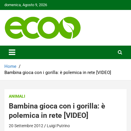
Skip
domenica, Agosto 9, 2026
to
content
Tutelare il nostro Pianeta è la nostra priorità
Ecoo.it
Home
Bambina gioca con i gorilla: è polemica in rete [VIDEO]
ANIMALI
Bambina gioca con i gorilla: è
polemica in rete [VIDEO]
20 Settembre 2012
Luigi Putrino