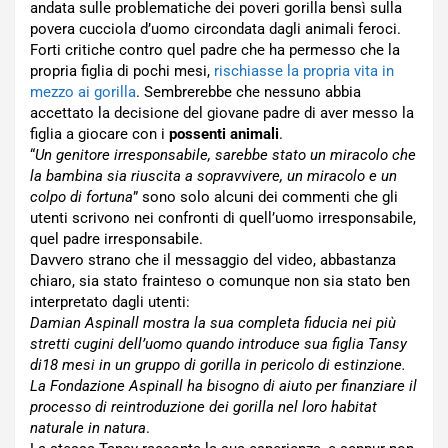
andata sulle problematiche dei poveri gorilla bensì sulla
povera cucciola d’uomo circondata dagli animali feroci.
Forti critiche contro quel padre che ha permesso che la
propria figlia di pochi mesi,
rischiasse la propria vita in
mezzo ai gorilla
. Sembrerebbe che nessuno abbia
accettato la decisione del giovane padre di aver messo la
figlia a giocare con i
possenti animali
.
“
Un genitore irresponsabile, sarebbe stato un miracolo che
la bambina sia riuscita a sopravvivere, un miracolo e un
colpo di fortuna
” sono solo alcuni dei commenti che gli
utenti scrivono nei confronti di quell’uomo irresponsabile,
quel padre irresponsabile.
Davvero strano che il messaggio del video, abbastanza
chiaro, sia stato frainteso o comunque non sia stato ben
interpretato dagli utenti:
Damian Aspinall mostra la sua completa fiducia nei più
stretti cugini dell’uomo quando introduce sua figlia Tansy
di18 mesi in un gruppo di gorilla in pericolo di estinzione.
La Fondazione Aspinall ha bisogno di aiuto per finanziare il
processo di reintroduzione dei gorilla nel loro habitat
naturale in natura
.