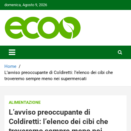
Skip
domenica, Agosto 9, 2026
to
content
Tutelare il nostro Pianeta è la nostra priorità
Ecoo.it
Home
L’avviso preoccupante di Coldiretti: l’elenco dei cibi che
troveremo sempre meno nei supermercati
ALIMENTAZIONE
L’avviso preoccupante di
Coldiretti: l’elenco dei cibi che
troveremo sempre meno nei