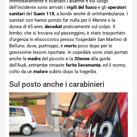
Immediatamente è scattato l’allarme e sul luogo
dell’incidente sono arrivati i
vigili del fuoco
e gli
operatori
sanitari
del
Suem 118
, a bordo anche di un’eliambulanza. I
sanitari non hanno potuto far nulla per il 48enne e la
donna di 65 anni,
deceduti
praticamente sul colpo. Il
bimbo, che si trovava sul passeggino, è stato trasportato
d’urgenza in elisoccorso presso l’ospedale San Martino di
Belluno, dove, purtroppo, è
morto
poco dopo per le
gravissime lesioni riportate. In ospedale sono stati portati
anche la
madre
del piccolo e la
30enne
alla guida
dell’Audi, entrambe rimaste
ferite lievemente
, ed il nonno,
colto da un
malore
subito dopo la tragedia.
Sul posto anche i carabinieri