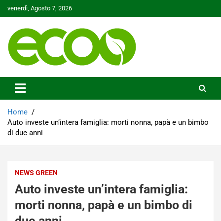
Skip
venerdì, Agosto 7, 2026
to
content
Tutelare il nostro Pianeta è la nostra priorità
Ecoo.it
Home
Auto investe un’intera famiglia: morti nonna, papà e un bimbo
di due anni
NEWS GREEN
Auto investe un’intera famiglia:
morti nonna, papà e un bimbo di
due anni