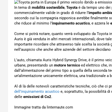
In tema di
mobilità sostenibile
,
Toyota
è da tempo uno dei pr
commercialmente valide in grado di ridurre l’
impatto ambie
secondo cui la compagnia nipponica avrebbe finalmente scel
che riduce al minimo l’
inquinamento acustico
, e azzera le
Come si potrà notare, quanto verrà sviluppato da Toyota 
Auris è già venduta in altri mercati internazionali, dove ta
importante ricordare che attraverso tale scelta la società
nell’auspicio che anche altre aziende del settore decida
L’auto, chiamata Auris Hybrid Synergy Drive, è il primo vei
urbane, presentando un
motore termico
ed elettrico che, 
dall’alimentazione del primo tipo a quella della seconda t
un’alimentazione unicamente elettrica, una tradizionale a 
Al di là delle notevoli caratteristiche tecniche, ciò che ci p
dell’inquinamento acustico
e, soprattutto, la possibilità d
delle
emissioni di Co2
.
Immagine tratta da linternaute.com