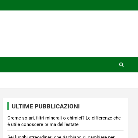
ULTIME PUBBLICAZIONI
Creme solari, filtri minerali o chimici? Le differenze che
è utile conoscere prima dell’estate
Sei luoghi straordinari che rischiano di cambiare per