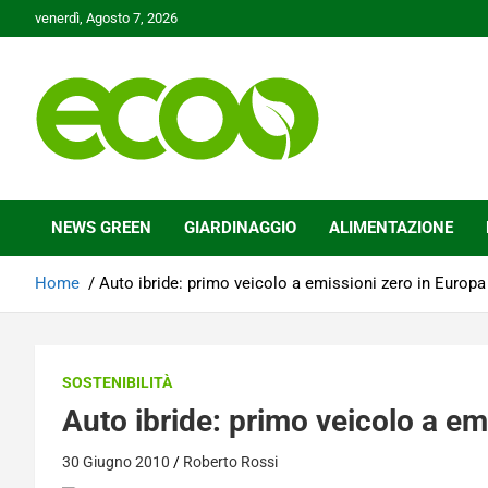
Skip
venerdì, Agosto 7, 2026
to
content
Tutelare il nostro Pianeta è la nostra priorità
Ecoo.it
NEWS GREEN
GIARDINAGGIO
ALIMENTAZIONE
Home
Auto ibride: primo veicolo a emissioni zero in Europ
SOSTENIBILITÀ
Auto ibride: primo veicolo a em
30 Giugno 2010
Roberto Rossi