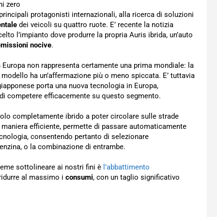
incipali protagonisti internazionali, alla ricerca di soluzioni
ntale
dei veicoli su quattro ruote. E’ recente la notizia
to l’impianto dove produrre la propria Auris ibrida, un’auto
emissioni nocive
.
in Europa non rappresenta certamente una prima mondiale: la
le modello ha un’affermazione più o meno spiccata. E’ tuttavia
 giapponese porta una nuova tecnologia in Europa,
no di competere efficacemente su questo segmento.
colo completamente ibrido a poter circolare sulle strade
in maniera efficiente, permette di passare automaticamente
ecnologia, consentendo pertanto di selezionare
benzina, o la combinazione di entrambe.
reme sottolineare ai nostri fini è
l’abbattimento
i ridurre al massimo i
consumi
, con un taglio significativo