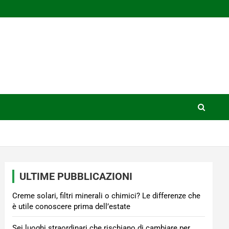
ULTIME PUBBLICAZIONI
Creme solari, filtri minerali o chimici? Le differenze che
è utile conoscere prima dell’estate
Sei luoghi straordinari che rischiano di cambiare per