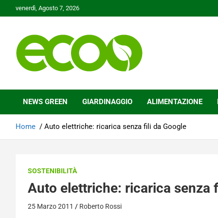
Skip
venerdì, Agosto 7, 2026
to
content
Tutelare il nostro Pianeta è la nostra priorità
Ecoo.it
NEWS GREEN
GIARDINAGGIO
ALIMENTAZIONE
Home
Auto elettriche: ricarica senza fili da Google
SOSTENIBILITÀ
Auto elettriche: ricarica senza 
25 Marzo 2011
Roberto Rossi