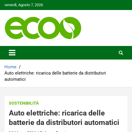
Skip
venerdì, Agosto 7, 2026
to
content
Tutelare il nostro Pianeta è la nostra priorità
Ecoo.it
Home
Auto elettriche: ricarica delle batterie da distributori
automatici
SOSTENIBILITÀ
Auto elettriche: ricarica delle
batterie da distributori automatici