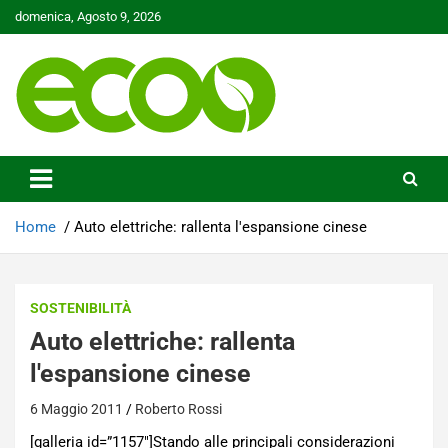
Skip
domenica, Agosto 9, 2026
to
content
Tutelare il nostro Pianeta è la nostra priorità
Ecoo.it
Home
Auto elettriche: rallenta l'espansione cinese
SOSTENIBILITÀ
Auto elettriche: rallenta
l'espansione cinese
6 Maggio 2011
Roberto Rossi
[galleria id=”1157″]Stando alle principali considerazioni