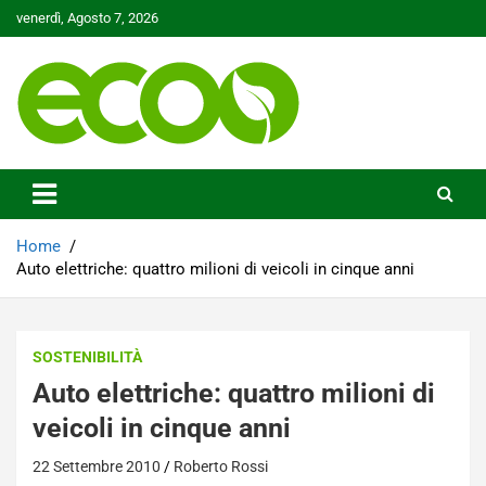
Skip
venerdì, Agosto 7, 2026
to
content
Tutelare il nostro Pianeta è la nostra priorità
Ecoo.it
Home
Auto elettriche: quattro milioni di veicoli in cinque anni
SOSTENIBILITÀ
Auto elettriche: quattro milioni di
veicoli in cinque anni
22 Settembre 2010
Roberto Rossi