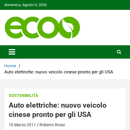
Skip
domenica, Agosto 9, 2026
to
content
Tutelare il nostro Pianeta è la nostra priorità
Ecoo.it
Home
Auto elettriche: nuovo veicolo cinese pronto per gli USA
SOSTENIBILITÀ
Auto elettriche: nuovo veicolo
cinese pronto per gli USA
10 Marzo 2011
Roberto Rossi