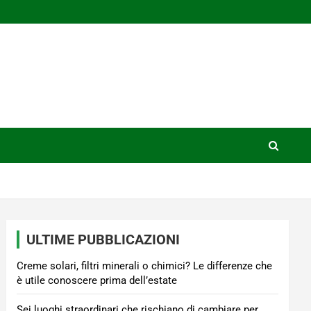
ULTIME PUBBLICAZIONI
Creme solari, filtri minerali o chimici? Le differenze che
è utile conoscere prima dell’estate
Sei luoghi straordinari che rischiano di cambiare per