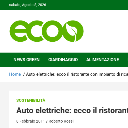
Skip
sabato, Agosto 8, 2026
to
content
Tutelare il nostro Pianeta è la nostra priorità
Ecoo.it
NEWS GREEN
GIARDINAGGIO
ALIMENTAZIONE
Home
Auto elettriche: ecco il ristorante con impianto di ric
SOSTENIBILITÀ
Auto elettriche: ecco il ristora
8 Febbraio 2011
Roberto Rossi