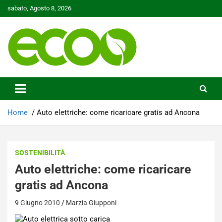
Skip
sabato, Agosto 8, 2026
to
content
Tutelare il nostro Pianeta è la nostra priorità
Ecoo.it
Home
Auto elettriche: come ricaricare gratis ad Ancona
SOSTENIBILITÀ
Auto elettriche: come ricaricare
gratis ad Ancona
9 Giugno 2010
Marzia Giupponi