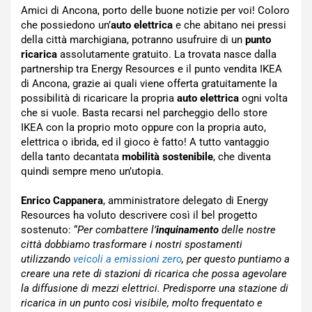
Amici di Ancona, porto delle buone notizie per voi! Coloro
che possiedono un’
auto elettrica
e che abitano nei pressi
della città marchigiana, potranno usufruire di un
punto
ricarica
assolutamente gratuito. La trovata nasce dalla
partnership tra Energy Resources e il punto vendita IKEA
di Ancona, grazie ai quali viene offerta gratuitamente la
possibilità di ricaricare la propria
auto elettrica
ogni volta
che si vuole. Basta recarsi nel parcheggio dello store
IKEA con la proprio moto oppure con la propria auto,
elettrica o ibrida, ed il gioco è fatto! A tutto vantaggio
della tanto decantata
mobilità sostenibile
, che diventa
quindi sempre meno un’utopia.
Enrico Cappanera
, amministratore delegato di Energy
Resources ha voluto descrivere così il bel progetto
sostenuto: “
Per combattere l’
inquinamento
delle nostre
città dobbiamo trasformare i nostri spostamenti
utilizzando
veicoli a emissioni zero
, per questo puntiamo a
creare una rete di stazioni di ricarica che possa agevolare
la diffusione di mezzi elettrici. Predisporre una stazione di
ricarica in un punto così visibile, molto frequentato e