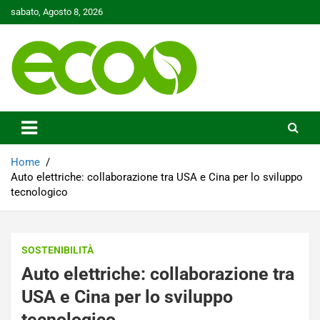
Skip
sabato, Agosto 8, 2026
to
content
Tutelare il nostro Pianeta è la nostra priorità
Ecoo.it
Home
Auto elettriche: collaborazione tra USA e Cina per lo sviluppo
tecnologico
SOSTENIBILITÀ
Auto elettriche: collaborazione tra
USA e Cina per lo sviluppo
tecnologico