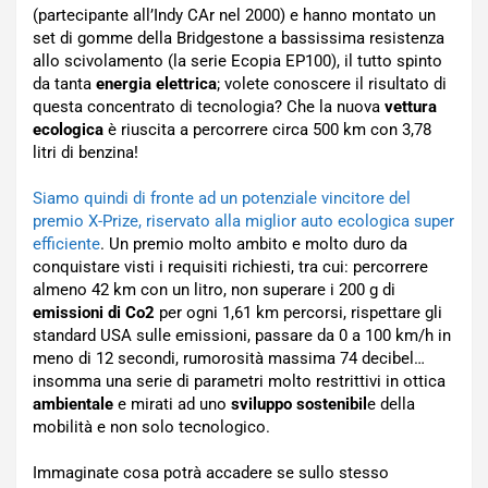
(partecipante all’Indy CAr nel 2000) e hanno montato un
set di gomme della Bridgestone a bassissima resistenza
allo scivolamento (la serie Ecopia EP100), il tutto spinto
da tanta
energia elettrica
; volete conoscere il risultato di
questa concentrato di tecnologia? Che la nuova
vettura
ecologica
è riuscita a percorrere circa 500 km con 3,78
litri di benzina!
Siamo quindi di fronte ad un potenziale vincitore del
premio X-Prize, riservato alla miglior auto ecologica super
efficiente
. Un premio molto ambito e molto duro da
conquistare visti i requisiti richiesti, tra cui: percorrere
almeno 42 km con un litro, non superare i 200 g di
emissioni di Co2
per ogni 1,61 km percorsi, rispettare gli
standard USA sulle emissioni, passare da 0 a 100 km/h in
meno di 12 secondi, rumorosità massima 74 decibel…
insomma una serie di parametri molto restrittivi in ottica
ambientale
e mirati ad uno
sviluppo sostenibil
e della
mobilità e non solo tecnologico.
Immaginate cosa potrà accadere se sullo stesso