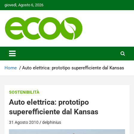
Skip
giovedì, Agosto 6, 2026
to
content
Tutelare il nostro Pianeta è la nostra priorità
Ecoo.it
Home
Auto elettrica: prototipo superefficiente dal Kansas
SOSTENIBILITÀ
Auto elettrica: prototipo
superefficiente dal Kansas
31 Agosto 2010
delphinius