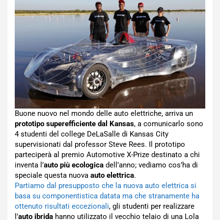
Buone nuovo nel mondo delle auto elettriche, arriva un
prototipo superefficiente dal Kansas
, a comunicarlo sono
4 studenti del college DeLaSalle di Kansas City
supervisionati dal professor Steve Rees. Il prototipo
parteciperà al premio Automotive X-Prize destinato a chi
inventa l’
auto più ecologica
dell’anno; vediamo cos’ha di
speciale questa nuova
auto elettrica
.
Partiamo dal presupposto che la nuova auto elettrica si
basa su componentistica datata ma che stranamente ha
ottenuto risultati eccezionali
, gli studenti per realizzare
l’
auto ibrida
hanno utilizzato il vecchio telaio di una Lola