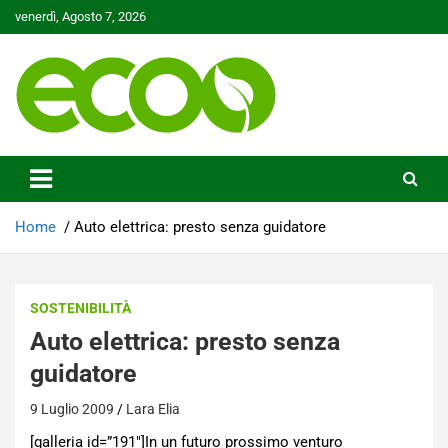
Skip
venerdì, Agosto 7, 2026
to
content
Tutelare il nostro Pianeta è la nostra priorità
Ecoo.it
Home
Auto elettrica: presto senza guidatore
SOSTENIBILITÀ
Auto elettrica: presto senza
guidatore
9 Luglio 2009
Lara Elia
[galleria id=”191″]In un futuro prossimo venturo