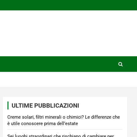
ULTIME PUBBLICAZIONI
Creme solari, filtri minerali o chimici? Le differenze che
è utile conoscere prima dell’estate
Sei luoghi straordinari che rischiano di cambiare per