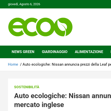
Skip
giovedì, Agosto 6, 2026
to
content
Tutelare il nostro Pianeta è la nostra priorità
Ecoo.it
NEWS GREEN
GIARDINAGGIO
ALIMENTAZIONE
Home
Auto ecologiche: Nissan annuncia prezzi della Leaf pe
SOSTENIBILITÀ
Auto ecologiche: Nissan annunci
mercato inglese