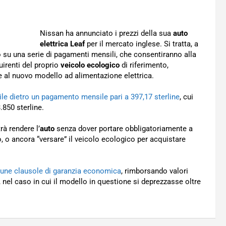
Nissan ha annunciato i prezzi della sua
auto
elettrica Leaf
per il mercato inglese. Si tratta, a
o su una serie di pagamenti mensili, che consentiranno alla
irenti del proprio
veicolo ecologico
di riferimento,
e al nuovo modello ad alimentazione elettrica.
ile dietro un pagamento mensile pari a 397,17 sterline
, cui
.850 sterline.
rà rendere l’
auto
senza dover portare obbligatoriamente a
o, o ancora “versare” il veicolo ecologico per acquistare
cune clausole di garanzia economica
, rimborsando valori
, nel caso in cui il modello in questione si deprezzasse oltre