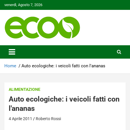
Skip
venerdì, Agosto 7, 2026
to
content
Tutelare il nostro Pianeta è la nostra priorità
Ecoo.it
Home
Auto ecologiche: i veicoli fatti con l'ananas
ALIMENTAZIONE
Auto ecologiche: i veicoli fatti con
l'ananas
4 Aprile 2011
Roberto Rossi