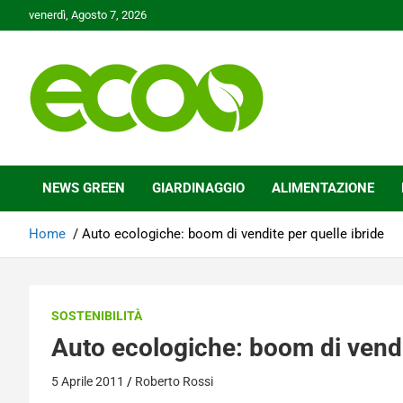
Skip
venerdì, Agosto 7, 2026
to
content
Tutelare il nostro Pianeta è la nostra priorità
Ecoo.it
NEWS GREEN
GIARDINAGGIO
ALIMENTAZIONE
Home
Auto ecologiche: boom di vendite per quelle ibride
SOSTENIBILITÀ
Auto ecologiche: boom di vendit
5 Aprile 2011
Roberto Rossi