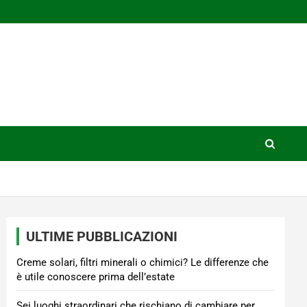
ULTIME PUBBLICAZIONI
Creme solari, filtri minerali o chimici? Le differenze che
è utile conoscere prima dell’estate
Sei luoghi straordinari che rischiano di cambiare per