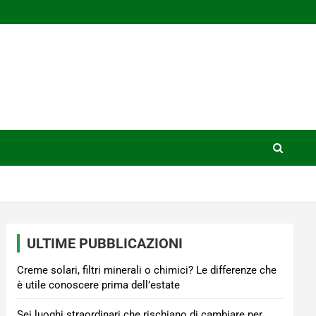
ULTIME PUBBLICAZIONI
Creme solari, filtri minerali o chimici? Le differenze che
è utile conoscere prima dell’estate
Sei luoghi straordinari che rischiano di cambiare per