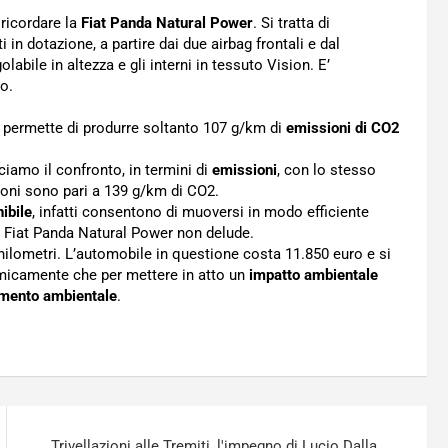
ricordare la
Fiat Panda Natural Power
. Si tratta di
 in dotazione, a partire dai due airbag frontali e dal
golabile in altezza e gli interni in tessuto Vision. E’
o.
permette di produrre soltanto 107 g/km di
emissioni di CO2
cciamo il confronto, in termini di
emissioni
, con lo stesso
ioni sono pari a 139 g/km di CO2.
ibile
, infatti consentono di muoversi in modo efficiente
a Fiat Panda Natural Power non delude.
ilometri. L’automobile in questione costa 11.850 euro e si
omicamente che per mettere in atto un
impatto ambientale
amento ambientale
.
Trivellazioni alle Tremiti, l'impegno di Lucio Dalla