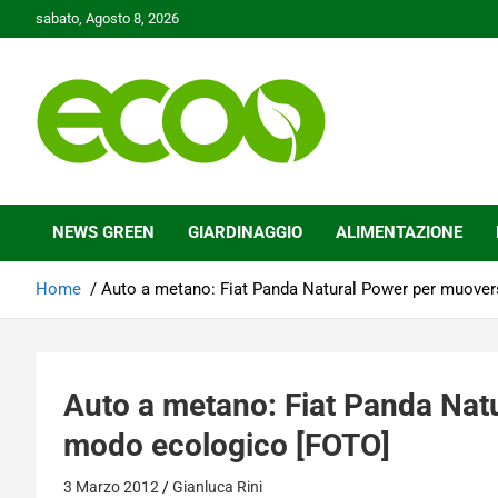
Skip
sabato, Agosto 8, 2026
to
content
Tutelare il nostro Pianeta è la nostra priorità
Ecoo.it
NEWS GREEN
GIARDINAGGIO
ALIMENTAZIONE
Home
Auto a metano: Fiat Panda Natural Power per muover
Auto a metano: Fiat Panda Nat
modo ecologico [FOTO]
3 Marzo 2012
Gianluca Rini