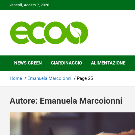
Skip
venerdì, Agosto 7, 2026
to
content
Tutelare il nostro Pianeta è la nostra priorità
Ecoo.it
NEWS GREEN
GIARDINAGGIO
ALIMENTAZIONE
Home
Emanuela Marcoionni
Page 25
Autore:
Emanuela Marcoionni