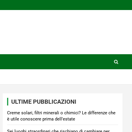
ULTIME PUBBLICAZIONI
Creme solari, filtri minerali o chimici? Le differenze che
è utile conoscere prima dell’estate
Sei luoghi straordinari che rischiano di cambiare per