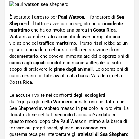
È scattato l’arresto per
Paul Watson
, il fondatore di
Sea
Shepherd
. Il tutto è avvenuto in seguito ad un
incidente
marittimo
che ha coinvolto una barca in
Costa Rica
.
Watson sarebbe stato accusato di aver compiuto una
violazione del
traffico marittimo
. Il tutto risalirebbe ad un
episodio accaduto nel corso della registrazione di un
documentario
, che doveva immortalare delle operazioni di
caccia agli squali
condotte in maniera illegale, al solo
scopo di prelevare le
pinne dagli animali
. Le operazioni di
caccia erano portate avanti dalla barca Varadero, della
Costa Rica.
Le accuse rivolte nei confronti degli
ecologisti
dall’equipaggio della
Varadero
consistono nel fatto che
Sea Shepherd avrebbero messo in pericolo la loro vita. La
ricostruzione dei fatti secondo l’accusa è andata in
questo modo: dopo che Paul Watson intimò alla barca di
tornare sui propri passi, giunse una cannoniera
guatemalteca per intercettare gli
attivisti di Sea Shepherd
.