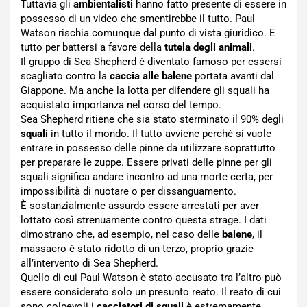
Tuttavia gli
ambientalisti
hanno fatto presente di essere in
possesso di un video che smentirebbe il tutto. Paul
Watson rischia comunque dal punto di vista giuridico. E
tutto per battersi a favore della
tutela degli animali
.
Il gruppo di Sea Shepherd è diventato famoso per essersi
scagliato contro la
caccia alle balene
portata avanti dal
Giappone. Ma anche la lotta per difendere gli squali ha
acquistato importanza nel corso del tempo.
Sea Shepherd ritiene che sia stato sterminato il 90% degli
squali
in tutto il mondo. Il tutto avviene perché si vuole
entrare in possesso delle pinne da utilizzare soprattutto
per preparare le zuppe. Essere privati delle pinne per gli
squali significa andare incontro ad una morte certa, per
impossibilità di nuotare o per dissanguamento.
È sostanzialmente assurdo essere arrestati per aver
lottato così strenuamente contro questa strage. I dati
dimostrano che, ad esempio, nel caso delle
balene
, il
massacro è stato ridotto di un terzo, proprio grazie
all’intervento di Sea Shepherd.
Quello di cui Paul Watson è stato accusato tra l’altro può
essere considerato solo un presunto reato. Il reato di cui
sono colpevoli i
cacciatori di squali
è estremamente