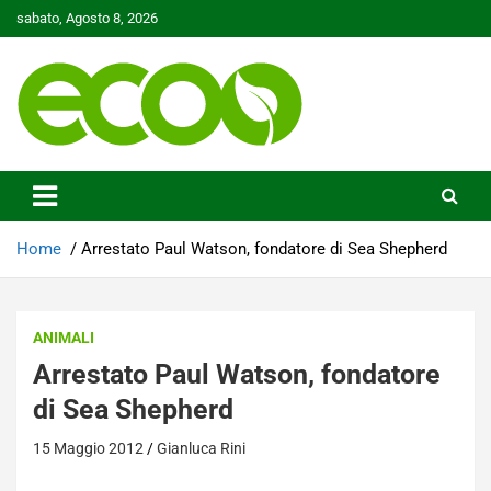
Skip
sabato, Agosto 8, 2026
to
content
Tutelare il nostro Pianeta è la nostra priorità
Ecoo.it
Home
Arrestato Paul Watson, fondatore di Sea Shepherd
ANIMALI
Arrestato Paul Watson, fondatore
di Sea Shepherd
15 Maggio 2012
Gianluca Rini