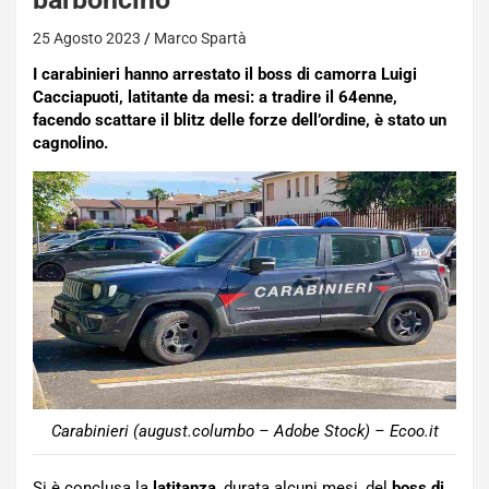
25 Agosto 2023
Marco Spartà
I carabinieri hanno arrestato il boss di camorra Luigi
Cacciapuoti, latitante da mesi: a tradire il 64enne,
facendo scattare il blitz delle forze dell’ordine, è stato un
cagnolino.
Carabinieri (august.columbo – Adobe Stock) – Ecoo.it
Si è conclusa la
latitanza
, durata alcuni mesi, del
boss di