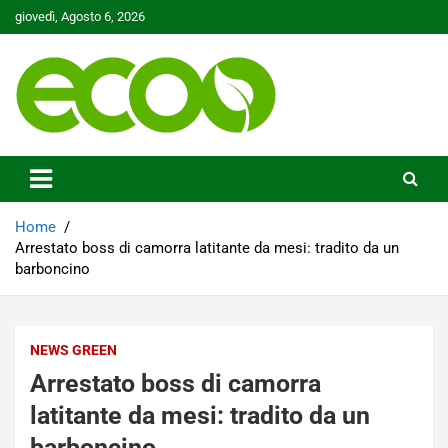
Skip
giovedì, Agosto 6, 2026
to
content
Tutelare il nostro Pianeta è la nostra priorità
Ecoo.it
Home
Arrestato boss di camorra latitante da mesi: tradito da un
barboncino
NEWS GREEN
Arrestato boss di camorra
latitante da mesi: tradito da un
barboncino