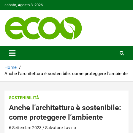
Skip
sabato, Agosto 8, 2026
to
content
Tutelare il nostro Pianeta è la nostra priorità
Ecoo.it
Home
Anche l’architettura è sostenibile: come proteggere l’ambiente
SOSTENIBILITÀ
Anche l’architettura è sostenibile:
come proteggere l’ambiente
6 Settembre 2023
Salvatore Lavino