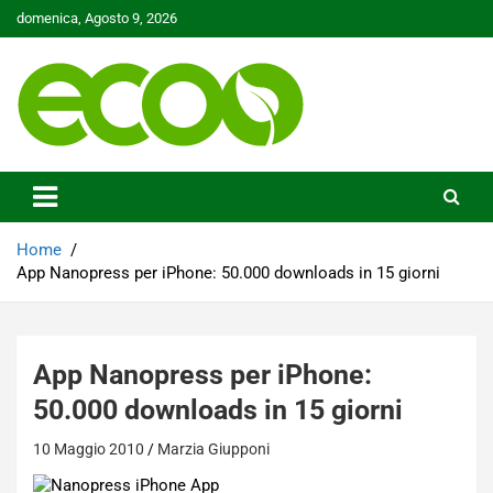
Skip
domenica, Agosto 9, 2026
to
content
Tutelare il nostro Pianeta è la nostra priorità
Ecoo.it
Home
App Nanopress per iPhone: 50.000 downloads in 15 giorni
App Nanopress per iPhone:
50.000 downloads in 15 giorni
10 Maggio 2010
Marzia Giupponi