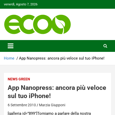
Skip
venerdì, Agosto 7, 2026
to
content
Tutelare il nostro Pianeta è la nostra priorità
Ecoo.it
Home
App Nanopress: ancora più veloce sul tuo iPhone!
NEWS GREEN
App Nanopress: ancora più veloce
sul tuo iPhone!
6 Settembre 2010
Marzia Giupponi
[galleria id=”899″]Torniamo a parlare della nostra