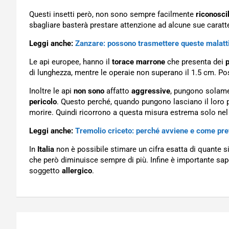
Questi insetti però, non sono sempre facilmente
riconoscib
sbagliare basterà prestare attenzione ad alcune sue caratter
Leggi anche:
Zanzare: possono trasmettere queste malatt
Le api europee, hanno il
torace marrone
che presenta dei
p
di lunghezza, mentre le operaie non superano il 1.5 cm. P
Inoltre le api
non sono
affatto
aggressive
, pungono solame
pericolo
. Questo perché, quando pungono lasciano il loro p
morire. Quindi ricorrono a questa misura estrema solo nel
Leggi anche:
Tremolio criceto: perché avviene e come pre
In
Italia
non è possibile stimare un cifra esatta di quante sia
che però diminuisce sempre di più. Infine è importante sa
soggetto
allergico
.
Navigazione