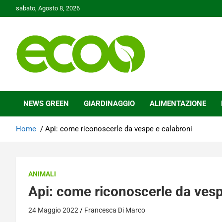
Skip
sabato, Agosto 8, 2026
to
content
Tutelare il nostro Pianeta è la nostra priorità
Ecoo.it
NEWS GREEN
GIARDINAGGIO
ALIMENTAZIONE
Home
Api: come riconoscerle da vespe e calabroni
ANIMALI
Api: come riconoscerle da vesp
24 Maggio 2022
Francesca Di Marco