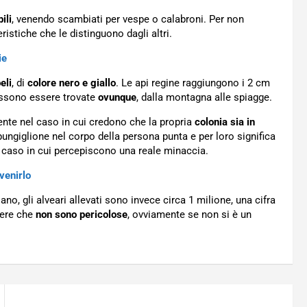
ili
, venendo scambiati per vespe o calabroni. Per non
istiche che le distinguono dagli altri.
ie
eli
, di
colore nero e giallo
. Le api regine raggiungono i 2 cm
ossono essere trovate
ovunque
, dalla montagna alle spiagge.
nte nel caso in cui credono che la propria
colonia sia in
ungiglione nel corpo della persona punta e per loro significa
 caso in cui percepiscono una reale minaccia.
venirlo
no, gli alveari allevati sono invece circa 1 milione, una cifra
pere che
non sono pericolose
, ovviamente se non si è un