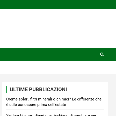
ULTIME PUBBLICAZIONI
Creme solari, filtri minerali o chimici? Le differenze che
è utile conoscere prima dell’estate
Sei luoghi straordinari che rischiano di cambiare per