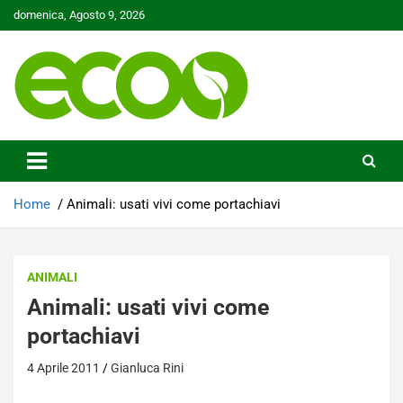
Skip
domenica, Agosto 9, 2026
to
content
Tutelare il nostro Pianeta è la nostra priorità
Ecoo.it
Home
Animali: usati vivi come portachiavi
ANIMALI
Animali: usati vivi come
portachiavi
4 Aprile 2011
Gianluca Rini