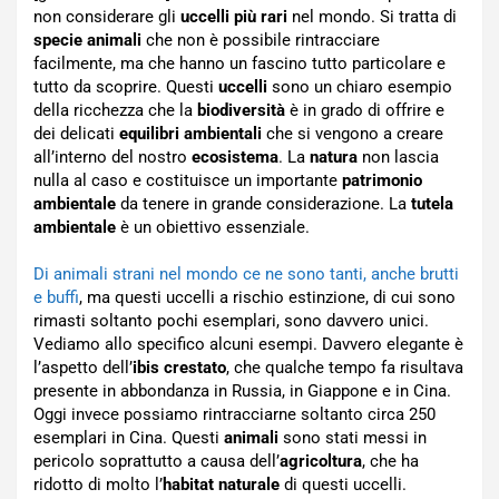
non considerare gli
uccelli più rari
nel mondo. Si tratta di
specie animali
che non è possibile rintracciare
facilmente, ma che hanno un fascino tutto particolare e
tutto da scoprire. Questi
uccelli
sono un chiaro esempio
della ricchezza che la
biodiversità
è in grado di offrire e
dei delicati
equilibri ambientali
che si vengono a creare
all’interno del nostro
ecosistema
. La
natura
non lascia
nulla al caso e costituisce un importante
patrimonio
ambientale
da tenere in grande considerazione. La
tutela
ambientale
è un obiettivo essenziale.
Di animali strani nel mondo ce ne sono tanti, anche brutti
e buffi
, ma questi uccelli a rischio estinzione, di cui sono
rimasti soltanto pochi esemplari, sono davvero unici.
Vediamo allo specifico alcuni esempi. Davvero elegante è
l’aspetto dell’
ibis crestato
, che qualche tempo fa risultava
presente in abbondanza in Russia, in Giappone e in Cina.
Oggi invece possiamo rintracciarne soltanto circa 250
esemplari in Cina. Questi
animali
sono stati messi in
pericolo soprattutto a causa dell’
agricoltura
, che ha
ridotto di molto l’
habitat naturale
di questi uccelli.