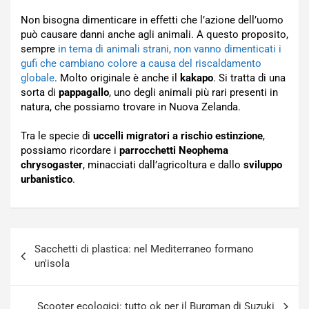
Non bisogna dimenticare in effetti che l’azione dell’uomo
può causare danni anche agli animali. A questo proposito,
sempre
in tema di animali strani, non vanno dimenticati i
gufi che cambiano colore a causa del riscaldamento
globale
. Molto originale è anche il
kakapo
. Si tratta di una
sorta di
pappagallo
, uno degli animali più rari presenti in
natura, che possiamo trovare in Nuova Zelanda.
Tra le specie di
uccelli migratori a rischio estinzione
,
possiamo ricordare i
parrocchetti Neophema
chrysogaster
, minacciati dall’agricoltura e dallo
sviluppo
urbanistico
.
Navigazione
Sacchetti di plastica: nel Mediterraneo formano
articoli
un'isola
Scooter ecologici: tutto ok per il Burgman di Suzuki