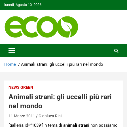
Skip
lunedì, Agosto 10, 2026
to
content
Tutelare il nostro Pianeta è la nostra priorità
Ecoo.it
Home
Animali strani: gli uccelli più rari nel mondo
NEWS GREEN
Animali strani: gli uccelli più rari
nel mondo
11 Marzo 2011
Gianluca Rini
[galleria id=”1039″]In tema di
animali strani
non possiamo