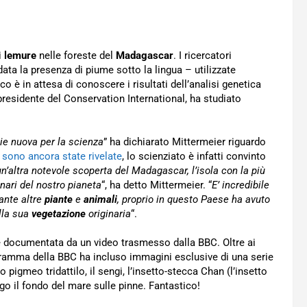
i
lemure
nelle foreste del
Madagascar
. I ricercatori
ta la presenza di piume sotto la lingua – utilizzate
o è in attesa di conoscere i risultati dell’analisi genetica
presidente del Conservation International, ha studiato
ie nuova per la scienza
” ha dichiarato Mittermeier riguardo
n sono ancora state rivelate
, lo scienziato è infatti convinto
n’altra notevole scoperta del Madagascar, l’isola con la più
inari del nostro pianeta
“, ha detto Mittermeier. “
E’ incredibile
tante altre
piante
e
animali
, proprio in questo Paese ha avuto
ella sua
vegetazione
originaria
“.
 documentata da un video trasmesso dalla BBC. Oltre ai
ogramma della BBC ha incluso immagini esclusive di una serie
po pigmeo tridattilo, il sengi, l’insetto-stecca Chan (l’insetto
 il fondo del mare sulle pinne. Fantastico!