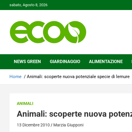
Skip
sabato, Agosto 8, 2026
to
content
Tutelare il nostro Pianeta è la nostra priorità
Ecoo.it
NEWS GREEN
GIARDINAGGIO
ALIMENTAZIONE
Home
Animali: scoperte nuova potenziale specie di lemure
ANIMALI
Animali: scoperte nuova potenz
13 Dicembre 2010
Marzia Giupponi