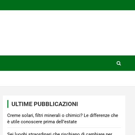
ULTIME PUBBLICAZIONI
Creme solari, filtri minerali o chimici? Le differenze che
è utile conoscere prima dell’estate
Sei luoghi straordinari che rischiano di cambiare per