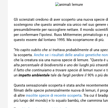
Gli scienziati credono di aver scoperto una nuova specie d
sostengono che questo animale sia unico nel suo genere da
presumibilmente per raccogliere nettare. Il mondo scientific
per confermare l’ipotesi. Russ Mittermeier, primatologo e 
questo essere dal lontano 1995. Ma scopriamone di più.
“
Ho capito subito che si trattava probabilmente di una spec
la scoperta.
Anche se i risultati delle analisi genetiche no
che la creatura sia una nuova specie di lemure. “
Questa è u
alta percentuale di biodiversità e uno dei luoghi più straord
il fatto che continuiamo a trovare specie di lemuri nuovi e 
un
impatto ambientale
tale da fargli perdere il 90% o più d
Questa sensazionale scoperta è stata anche recentemente
filmati delle specie potenzialmente nuova di lemuri, il pr
di altre
insolite specie di recente scoperta
. Tra cui il bradi
più lungo del mondo) e lo squalo bambù, che cammina lungo