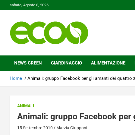
Skip
sabato, Agosto 8, 2026
to
content
Tutelare il nostro Pianeta è la nostra priorità
Ecoo.it
NEWS GREEN
GIARDINAGGIO
ALIMENTAZIONE
Home
Animali: gruppo Facebook per gli amanti dei quattro
ANIMALI
Animali: gruppo Facebook per g
15 Settembre 2010
Marzia Giupponi