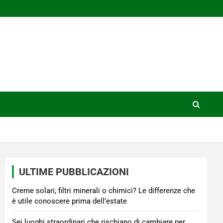
ULTIME PUBBLICAZIONI
Creme solari, filtri minerali o chimici? Le differenze che
è utile conoscere prima dell’estate
Sei luoghi straordinari che rischiano di cambiare per