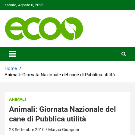
Skip
sabato, Agosto 8, 2026
to
content
Tutelare il nostro Pianeta è la nostra priorità
Ecoo.it
Home
Animali: Giornata Nazionale del cane di Pubblica utilità
ANIMALI
Animali: Giornata Nazionale del
cane di Pubblica utilità
28 Settembre 2010
Marzia Giupponi