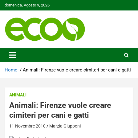
Skip
domenica, Agosto 9, 2026
to
content
Tutelare il nostro Pianeta è la nostra priorità
Ecoo.it
Home
Animali: Firenze vuole creare cimiteri per cani e gatti
ANIMALI
Animali: Firenze vuole creare
cimiteri per cani e gatti
11 Novembre 2010
Marzia Giupponi